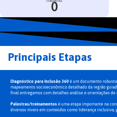
trabalho.
0
Principais Etapas
Diagnóstico para Inclusão 360
é um documento robusto q
mapeamento socioeconômico detalhado da região guiado p
final entregamos com detalhes análise e orientações de 
Palestras/treinamentos
​ é uma etapa importante na cons
diversos níveis em conteúdos como liderança inclusiva, 