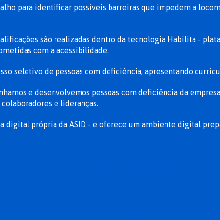
lho para identificar possíveis barreiras que impedem a locom
alificações são realizadas dentro da tecnologia Habilita - plat
rometidas com a acessibilidade.
esso seletivo de pessoas com deficiência, apresentando curríc
amos e desenvolvemos pessoas com deficiência da empresa c
colaboradores e lideranças.
ma digital própria da ASID - e oferece um ambiente digital pre
ataforma digital da ASID que qualifica e con
Potencialize:
metodologia para retenção de talentos