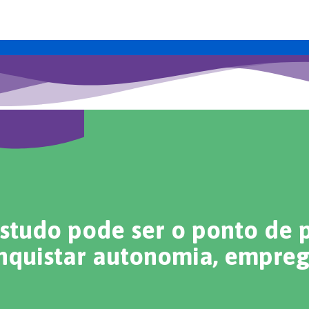
tudo pode ser o ponto de 
nquistar autonomia, empreg