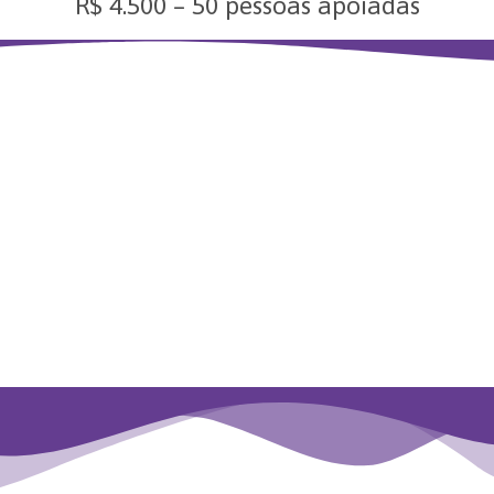
R$ 4.500 – 50 pessoas apoiadas
lita uma bolsa de estud
ência de qualquer parte d
tos, online e com acessibilidade para pessoas com
 você ajuda a garantir a sustentabilidade e conti