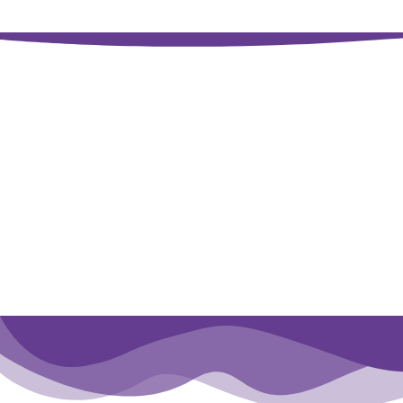
Sua doação possibi
defici
A ASID Brasil oferece cursos gratui
Além disso, ao doar