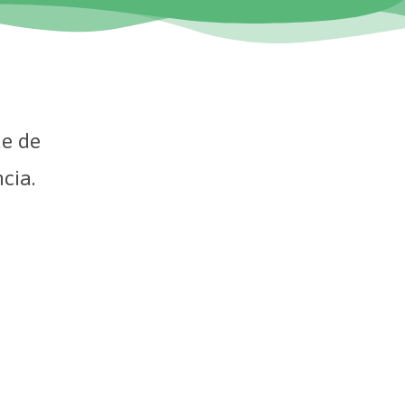
de de
cia.