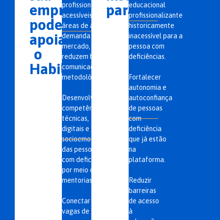
profissionalizantes
educacional
empresa
para
acessíveis em
profissionalizante
pode
áreas de alta
historicamente
apoiar
demanda do
inacessível para a
mercado, e que
pessoa com
o
reduzem barreiras
deficiências.
Habilita
comunicacionais e
metodológicas.
Fortalecer
autonomia e
Desenvolver
autoconfiança
competências
de pessoas
técnicas,
com
digitais e
deficiência
socioemocionais
que já estão
das pessoas
na
com deficiência
plataforma.
por meio de
mentorias.
Reduzir
barreiras
Conectar
de acesso
vagas de
à