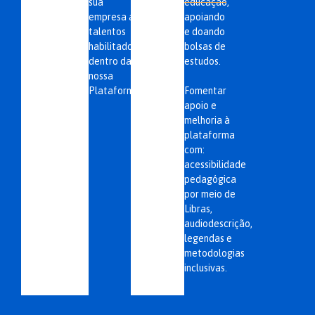
sua
educação,
empresa a
apoiando
talentos
e doando
habilitados
bolsas de
dentro da
estudos.
nossa
Plataforma
Fomentar
apoio e
melhoria à
plataforma
com:
acessibilidade
pedagógica
por meio de
Libras,
audiodescrição,
legendas e
metodologias
inclusivas.