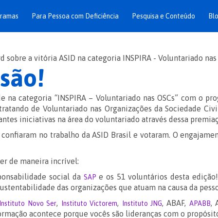
gramas
Para Pessoa com Deficiência
Pesquisa e Conteúdo
Bl
usão!
 na categoria “INSPIRA – Voluntariado nas OSCs” com o pro
tratando de Voluntariado nas Organizações da Sociedade Civi
ntes iniciativas na área do voluntariado através dessa premia
e confiaram no trabalho da ASID Brasil e votaram. O engajame
r de maneira incrível:
ponsabilidade social da
e os 51 voluntários desta edição
SAP
sustentabilidade das organizações que atuam na causa da pess
,
,
, ABAF,
,
Instituto Novo Ser
Instituto Victorem
Instituto JNG
APABB
formação acontece porque vocês são lideranças com o propósito