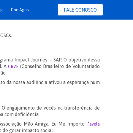
FALE CONOSCO
og
Doe Agora
grama Impact Journey – SAP. O objetivo dessa
l. A
(Conselho Brasileiro de Voluntariado
CBVE
ção.
nto da nossa audiência ativou a esperança num
! O engajamento de vocês na transferência de
oa com deficiência.
 Associação Mão Amiga, Eu Me Importo,
Favela
 de gerar impacto social.