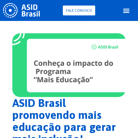
FALE CONOSCO
Para Pessoa com D
Pesquisa e Con
ASID Brasil
promovendo mais
educação para gerar