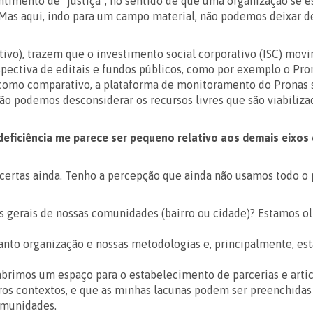
timento de “justiça”, no sentido de que uma organização se esf
 Mas aqui, indo para um campo material, não podemos deixar de
ivo), trazem que o investimento social corporativo (ISC) mov
rspectiva de editais e fundos públicos, como por exemplo o Pro
como comparativo, a plataforma de monitoramento do Pronas si
o podemos desconsiderar os recursos livres que são viabiliza
 deficiência me parece ser pequeno relativo aos demais eix
tas ainda. Tenho a percepção que ainda não usamos todo o pot
 gerais de nossas comunidades (bairro ou cidade)? Estamos ol
nto organização e nossas metodologias e, principalmente, est
 abrimos um espaço para o estabelecimento de parcerias e art
s contextos, e que as minhas lacunas podem ser preenchidas 
omunidades.