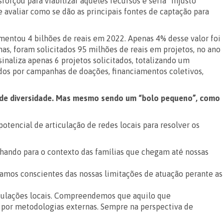
orçou para viabilizar aqueles recursos e seria “injusto”
 avaliar como se dão as principais fontes de captação para
imentou 4 bilhões
de reais em 2022. Apenas 4% desse valor foi
nas, foram solicitados 95 milhões de reais em projetos, no ano
naliza apenas 6 projetos solicitados, totalizando um
dos por campanhas de doações, financiamentos coletivos,
os de diversidade. Mas mesmo sendo um “bolo pequeno”, como
encial de articulação de redes locais para resolver os
hando para o contexto das famílias que chegam até nossas
amos conscientes das nossas limitações de atuação perante as
iculações locais. Compreendemos que aquilo que
por metodologias externas. Sempre na perspectiva de