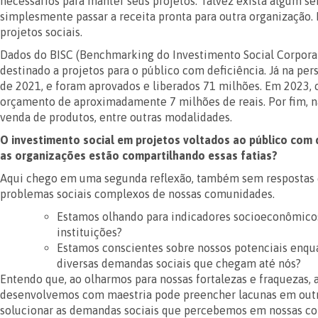
necessários para manter seus projetos. Talvez exista algum sen
simplesmente passar a receita pronta para outra organização.
projetos sociais.
Dados do BISC (Benchmarking do Investimento Social Corporat
destinado a projetos para o público com deficiência. Já na pe
de 2021, e foram aprovados e liberados 71 milhões. Em 2023, 
orçamento de aproximadamente 7 milhões de reais. Por fim, nã
venda de produtos, entre outras modalidades.
O investimento social em projetos voltados ao público com
as organizações estão compartilhando essas fatias?
Aqui chego em uma segunda reflexão, também sem respostas cer
problemas sociais complexos de nossas comunidades.
Estamos olhando para indicadores socioeconômicos
instituições?
Estamos conscientes sobre nossos potenciais enqua
diversas demandas sociais que chegam até nós?
Entendo que, ao olharmos para nossas fortalezas e fraquezas,
desenvolvemos com maestria pode preencher lacunas em outro
solucionar as demandas sociais que percebemos em nossas c