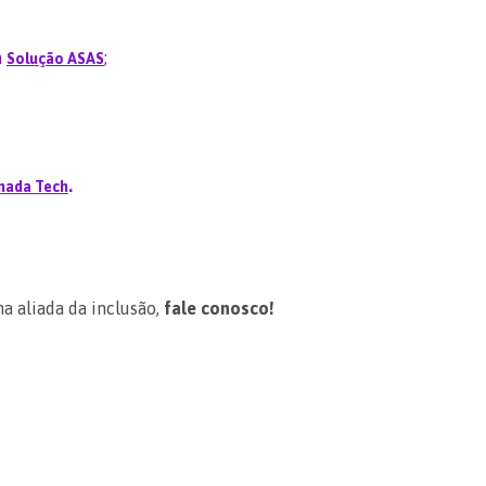
a
;
Solução ASAS
.
nada Tech
a aliada da inclusão,
fale conosco!