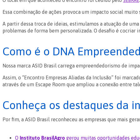
O local em que aconteceu o encontro foi cedido pelo
.
SEBRAE
Essa combinação de ações provoca um impacto social muito si
A partir dessa troca de ideias, estimulamos a atuação de uma 
problemas de forma bem personalizada. O desafio é cocriar in
Como é o DNA Empreendedo
Nossa marca ASID Brasil carrega empreendedorismo de impac
Assim, o “Encontro Empresas Aliadas da Inclusão” foi marcado
através de um Escape Room que ampliou a conexão entre tale
Conheça os destaques da in
Por fim, a ASID Brasil reconheceu as empresas que mais ger
O
Instituto BrasilAgro
gerou muitas oportunidades educ