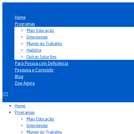
Ir
para
o
Home
conteúdo
Programas
Mais Educação
Empreenda
Mundo do Trabalho
Habilita
Outras Soluções
Para Pessoa com Deficiência
Pesquisa e Conteúdo
Blog
Doe Agora
Home
Programas
Mais Educação
Empreenda
Mundo do Trabalho