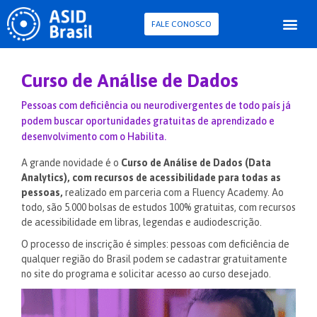
FALE CONOSCO
Para Pessoa com D
Pesquisa e Con
Curso de Análise de Dados
Pessoas com deficiência ou neurodivergentes de todo país já
podem buscar oportunidades gratuitas de aprendizado e
desenvolvimento com o Habilita.
A grande novidade é o
Curso de Análise de Dados (Data
Analytics), com recursos de acessibilidade para todas as
pessoas,
realizado em parceria com a Fluency Academy. Ao
todo, são 5.000 bolsas de estudos 100% gratuitas, com recursos
de acessibilidade em libras, legendas e audiodescrição.
O processo de inscrição é simples: pessoas com deficiência de
qualquer região do Brasil podem se cadastrar gratuitamente
no site do programa e solicitar acesso ao curso desejado.