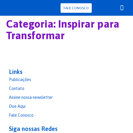
FALE CONOSCO
Para Pessoa com D
Pesquisa e Con
Categoria:
Inspirar para
Transformar
Links
Publicações
Contato
Assine nossa newsletter
Doe Aqui
Fale Conosco
Siga nossas Redes