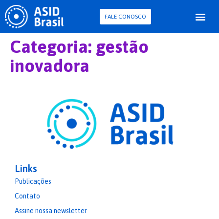
FALE CONOSCO
Para Pessoa com D
Pesquisa e Con
Categoria:
gestão
inovadora
Links
Publicações
Contato
Assine nossa newsletter