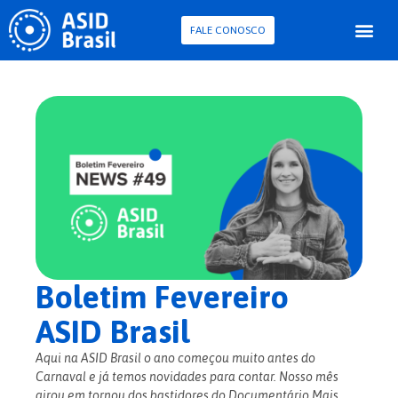
FALE CONOSCO
Para Pessoa com D
Pesquisa e Con
Boletim Fevereiro
ASID Brasil
Aqui na ASID Brasil o ano começou muito antes do
Carnaval e já temos novidades para contar. Nosso mês
girou em tornou dos bastidores do Documentário Mais